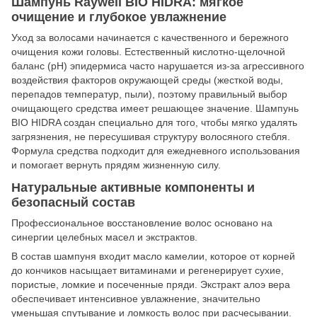
Шампунь Raywell BIO HIDRA: мягкое
очищение и глубокое увлажнение
Уход за волосами начинается с качественного и бережного
очищения кожи головы. Естественный кислотно-щелочной
баланс (pH) эпидермиса часто нарушается из-за агрессивного
воздействия факторов окружающей среды (жесткой воды,
перепадов температур, пыли), поэтому правильный выбор
очищающего средства имеет решающее значение. Шампунь
BIO HIDRA создан специально для того, чтобы мягко удалять
загрязнения, не пересушивая структуру волосяного стебля.
Формула средства подходит для ежедневного использования
и помогает вернуть прядям жизненную силу.
Натуральные активные компоненты и
безопасный состав
Профессиональное восстановление волос основано на
синергии целебных масел и экстрактов.
В состав шампуня входит масло камелии, которое от корней
до кончиков насыщает витаминами и регенерирует сухие,
пористые, ломкие и посеченные пряди. Экстракт алоэ вера
обеспечивает интенсивное увлажнение, значительно
уменьшая спутывание и ломкость волос при расчесывании.