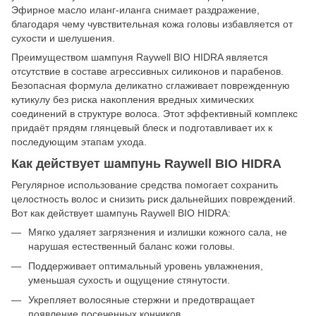
Эфирное масло иланг-иланга снимает раздражение,
благодаря чему чувствительная кожа головы избавляется от
сухости и шелушения.
Преимуществом шампуня Raywell BIO HIDRA является
отсутствие в составе агрессивных силиконов и парабенов.
Безопасная формула деликатно сглаживает поврежденную
кутикулу без риска накопления вредных химических
соединений в структуре волоса. Этот эффективный комплекс
придаёт прядям глянцевый блеск и подготавливает их к
последующим этапам ухода.
Как действует шампунь Raywell BIO HIDRA
Регулярное использование средства помогает сохранить
целостность волос и снизить риск дальнейших повреждений.
Вот как действует шампунь Raywell BIO HIDRA:
Мягко удаляет загрязнения и излишки кожного сала, не
нарушая естественный баланс кожи головы.
Поддерживает оптимальный уровень увлажнения,
уменьшая сухость и ощущение стянутости.
Укрепляет волосяные стержни и предотвращает
появление посеченных кончиков.