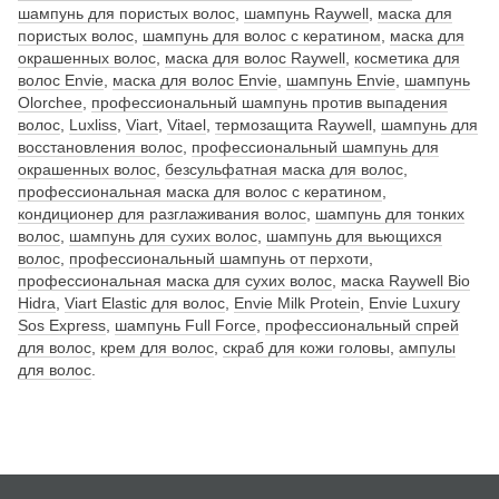
шампунь для пористых волос
,
шампунь Raywell
,
маска для
пористых волос
,
шампунь для волос с кератином
,
маска для
окрашенных волос
,
маска для волос Raywell
,
косметика для
волос Envie
,
маска для волос Envie
,
шампунь Envie
,
шампунь
Olorchee
,
профессиональный шампунь против выпадения
волос
,
Luxliss
,
Viart
,
Vitael
,
термозащита Raywell
,
шампунь для
восстановления волос
,
профессиональный шампунь для
окрашенных волос
,
безсульфатная маска для волос
,
профессиональная маска для волос с кератином
,
кондиционер для разглаживания волос
,
шампунь для тонких
волос
,
шампунь для сухих волос
,
шампунь для вьющихся
волос
,
профессиональный шампунь от перхоти
,
профессиональная маска для сухих волос
,
маска Raywell Bio
Hidra
,
Viart Elastic для волос
,
Envie Milk Protein
,
Envie Luxury
Sos Express
,
шампунь Full Force
,
профессиональный спрей
для волос
,
крем для волос
,
скраб для кожи головы
,
ампулы
для волос
.