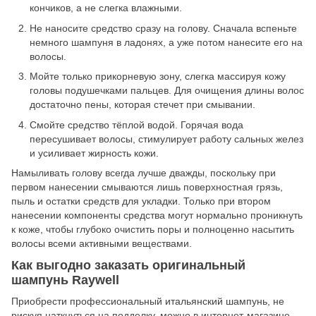
кончиков, а не слегка влажными.
Не наносите средство сразу на голову. Сначала вспеньте
немного шампуня в ладонях, а уже потом нанесите его на
волосы.
Мойте только прикорневую зону, слегка массируя кожу
головы подушечками пальцев. Для очищения длины волос
достаточно пены, которая стечет при смывании.
Смойте средство тёплой водой. Горячая вода
пересушивает волосы, стимулирует работу сальных желез
и усиливает жирность кожи.
Намыливать голову всегда лучше дважды, поскольку при
первом нанесении смываются лишь поверхностная грязь,
пыль и остатки средств для укладки. Только при втором
нанесении компоненты средства могут нормально проникнуть
к коже, чтобы глубоко очистить поры и полноценно насытить
волосы всеми активными веществами.
Как выгодно заказать оригинальный
шампунь Raywell
Приобрести профессиональный итальянский шампунь, не
рискуя наткнуться на подделку, можно в интернет-магазине